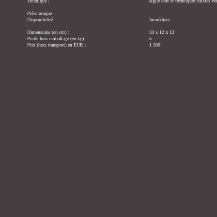
Technique :
argile crue et techniques mixtes ve
Pièce unique
Disponibilité :
Immédiate
Dimensions (en cm) :
33 x 12 x 12
Poids hors emballage (en kg) :
5
Prix (hors transport) en EUR :
1 300