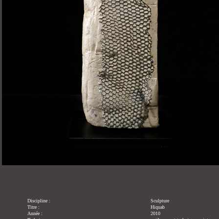
Discipline :
Sculpture
Titre :
Hiquab
Année :
2010