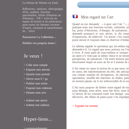
La tribune de Women on Earth.
Réflexions, opinions, témoignages,
récits, poèmes, histoires
personnelles, billets d'humeur ou
Mon regard sur l'art
d'humour... WE ! write est un
espace de lecture et de publication
Quand on me demande : « à quoi sert l’art ? », je
pour toutes les femmes ouvertes
pratique mais une fonction sociale, culturelle, 
d’esprit, curieuses et naturellement
lui, point d’émotions, d’énergie, de pulsation
en... verve.
demande pourquoi je suis artiste, je dis simp
d’expression, de créativité. Un artiste c’est co
Parcourrez La Collection…
puise encore et toujours dans ce réservoir d’enfan
Publiez vos propres textes !
Le tableau regarde le spectateur qui lui-même reg
demande-t-il. Le regard que nous portons sur l’a
à vivre. Il nous parle de nous-mêmes et lorsque 
Je veux !
un autre n’y verra pas la même chose et ne resse
perceptions, de sensations ? De notre histoire per
émotionnel empli en nous au fur et à mesure de n
> Créer mon compte
L’Art remet en cause la notion de ce que nous croy
> Exposer mes œuvres
en cause, des transformations du réel, des anticip
> Ajouter mon portrait
son contact nombre de divergences, de réactions
spectateurs, insuffle des réactions en chaîne, part
> Ouvrir mon E ! go
ne mourra jamais car il est indissociable de la soc
> Publier mes textes
L’Art nous propose de libérer notre regard de to
> Exposer mes créations
nous dérange, nous attire, nous fait rêver, nous é
> Donner mon avis
à l’artiste de lui consacrer toute son énergie, t
découvrir, des délais de pause pour s’en imprég
> Acheter une œuvre
> Acheter une création
> Signaler un contenu
Hyper-liens...
>
womenontheverge