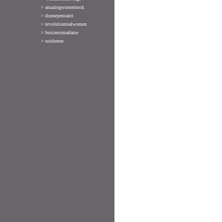
>
amazingwomenrock
>
donnepensanti
>
revolutionrealwomen
>
businessmadame
>
noidonne