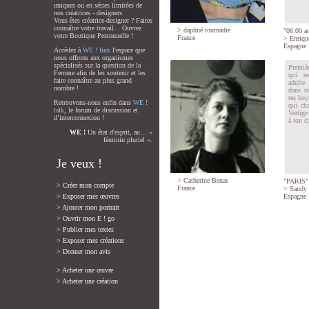
uniques ou en séries limitées de
nos créatrices - designers.
Vous êtes créatrice-designer ? Faites
connaître votre travail... Ouvrez
>
daphné tournadre
"06:00 a
votre Boutique Personnelle !
France
>
Enriqu
Espagne
Accédez à
WE ! link
l'espace que
nous offrons aux organismes
spécialisés sur la question de la
Premièr
Femme afin de les soutenir et les
qui re
faire connaître au plus grand
adulte 
nombre !
dans to
tes boy
Retrouvons-nous enfin dans
WE !
qui cha
talk
, le forum de discussion et
Vertige
d’interconnexion !
à ton ci
WE !
Un état d'esprit, au… «
féminin pluriel ».
Je veux !
>
Catherine Benas
"PARIS"
> Créer mon compte
France
>
Sandy
> Exposer mes œuvres
Espagne
> Ajouter mon portrait
> Ouvrir mon E ! go
> Publier mes textes
> Exposer mes créations
> Donner mon avis
> Acheter une œuvre
> Acheter une création