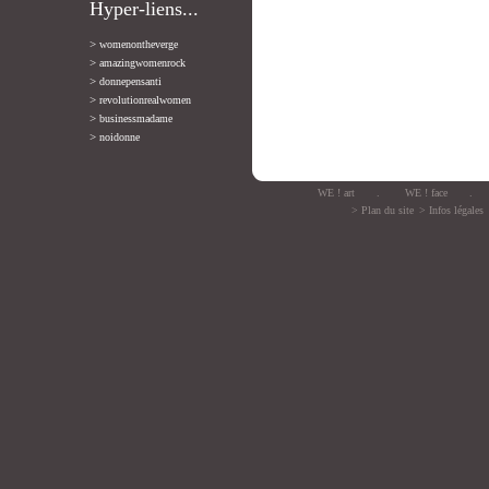
Hyper-liens...
>
womenontheverge
>
amazingwomenrock
>
donnepensanti
>
revolutionrealwomen
>
businessmadame
>
noidonne
WE ! art
.
WE ! face
.
> Plan du site
> Infos légales