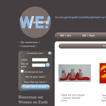
> Qui sommes-nous ?
A d
> Contactez-nous !
Connectez-vous !
e-Mail
Mot de
passe
Se souvenir de moi
Mot de passe oublié ?
Vous n'êtes pas inscrit ?
"MISE EN SITUATION"
"senz
Bienvenue sur
>
Quitterie Ithurbide
>
Fr
Suisse
Italie
Women on Earth