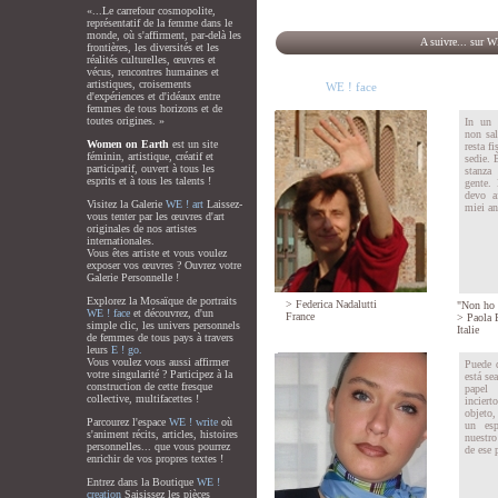
«...Le carrefour cosmopolite,
représentatif de la femme dans le
monde, où s'affirment, par-delà les
A suivre... sur W
frontières, les diversités et les
réalités culturelles, œuvres et
vécus, rencontres humaines et
artistiques, croisements
WE ! face
d'expériences et d'idéaux entre
femmes de tous horizons et de
toutes origines. »
In un 
non sal
Women on Earth
est un site
resta fi
féminin, artistique, créatif et
sedie. 
participatif, ouvert à tous les
stanza
esprits et à tous les talents !
gente.
devo af
Visitez la Galerie
WE ! art
Laissez-
miei ann
vous tenter par les œuvres d'art
originales de nos artistes
internationales.
Vous êtes artiste et vous voulez
exposer vos œuvres ? Ouvrez votre
Galerie Personnelle !
Explorez la Mosaïque de portraits
>
Federica Nadalutti
"Non ho a
WE ! face
et découvrez, d'un
France
>
Paola P
simple clic, les univers personnels
Italie
de femmes de tous pays à travers
leurs
E ! go.
Vous voulez vous aussi affirmer
Puede 
votre singularité ? Participez à la
está se
construction de cette fresque
papel 
collective, multifacettes !
incier
objeto,
Parcourez l'espace
WE ! write
où
un esp
s'animent récits, articles, histoires
nuestr
personnelles... que vous pourrez
de ese 
enrichir de vos propres textes !
Entrez dans la Boutique
WE !
creation
Saisissez les pièces